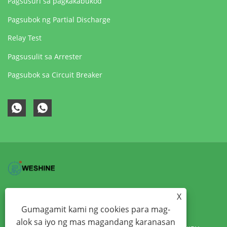
Pagsusuri sa pagkakabukod
Pagsubok ng Partial Discharge
Relay Test
Pagsusulit sa Arrester
Pagsubok sa Circuit Breaker
BAHAY
TUNGKOL SA ATIN
X
Gumagamit kami ng cookies para mag-
MGA PRODUKTO
BALITA
alok sa iyo ng mas magandang karanasan