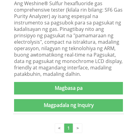
Ang Weshine® Sulfur hexafluoride gas
comprehensive tester (kilala rin bilang: SF6 Gas
Purity Analyzer) ay isang espesyal na
instrumento sa pagsubok para sa pagsukat ng
kadalisayan ng gas. Pinagtibay nito ang
prinsipyo ng pagsukat na "pamamaraan ng
electrolysis", compact na istraktura, madaling
operasyon, nilagyan ng teknolohiya ng ARM,
buong awtomatikong real-time na Pagsukat,
data ng pagsukat ng monochrome LCD display,
friendly at magandang interface, madaling
patakbuhin, madaling dalhin.
Magbasa pa
Magpadala ng Inquiry
<
1
>