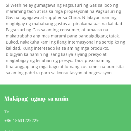
Si Weshine ay gumagawa ng Pagsusuri ng Gas sa loob ng
maraming taon at isa sa mga propesyonal na Pagsusuri ng
Gas na tagagawa at supplier sa China. Nilalayon naming
magbigay ng mababang gastos at pinakamataas na kalidad
Pagsusuri ng Gas sa aming consumer, at umaasa na
makatrabaho ang mas marami pang pandaigdigang tatak.
Bukod, nakakuha kami ng ilang internasyonal na sertipiko ng
kalidad. Kung interesado ka sa aming mga produkto,
bibigyan ka namin ng isang kasiya-siyang presyo at
magbibigay ng listahan ng presyo. Taos-puso naming
tinatanggap ang mga bago at lumang customer na bumisita
sa aming pabrika para sa konsultasyon at negosasyon.
Makipag -ugnay sa amin
Tel
+86-18631225229