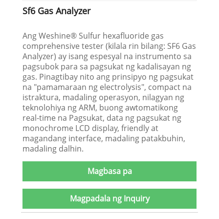
Sf6 Gas Analyzer
Ang Weshine® Sulfur hexafluoride gas
comprehensive tester (kilala rin bilang: SF6 Gas
Analyzer) ay isang espesyal na instrumento sa
pagsubok para sa pagsukat ng kadalisayan ng
gas. Pinagtibay nito ang prinsipyo ng pagsukat
na "pamamaraan ng electrolysis", compact na
istraktura, madaling operasyon, nilagyan ng
teknolohiya ng ARM, buong awtomatikong
real-time na Pagsukat, data ng pagsukat ng
monochrome LCD display, friendly at
magandang interface, madaling patakbuhin,
madaling dalhin.
Magbasa pa
Magpadala ng Inquiry